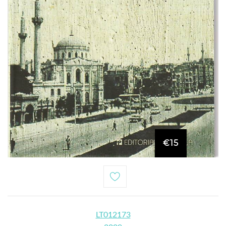
€15
LT012173