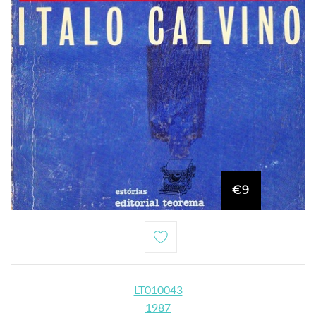
€9
LT010043
1987