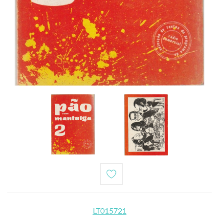
LT015721