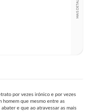
MAIS DETALHES
Detalhes físico
Dimensões
12,00 x 20,00 x
Nº Páginas
562
trato por vezes irónico e por vezes
e um homem que mesmo entre as
 abater e que ao atravessar as mais