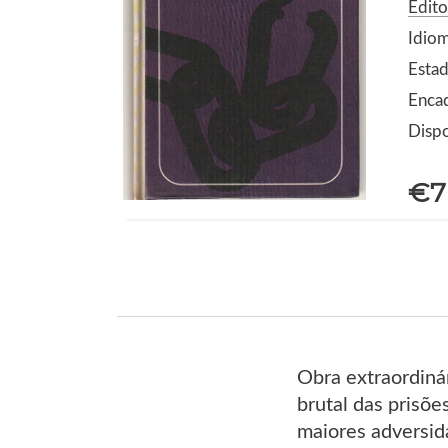
Edito
Idio
Estad
Encad
Dispo
€7
Obra extraordiná
brutal das prisõ
maiores adversid