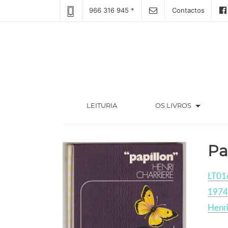
966 316 945 *
Contactos
arrow_drop_down
(CURRENT)
LEITURIA
OS LIVROS
Pa
LT01
1974
Henri