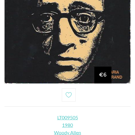
€6
LT009505
1980
Woody Allen