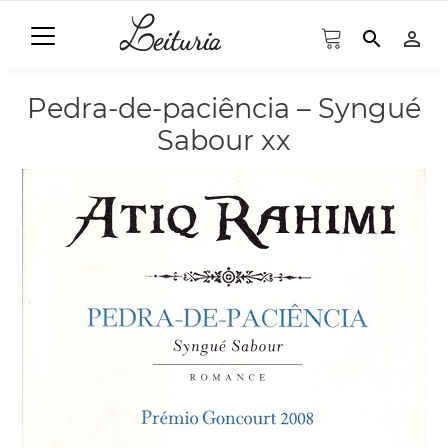
search
person_outline
Pedra-de-paciência – Syngué
Sabour xx