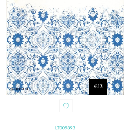
€13
LT009893