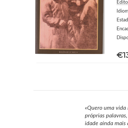
Edito
Idio
Estad
Enca
Dispo
€1
«Quero uma vida i
próprias palavras,
idade ainda mais 