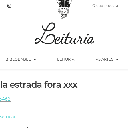
arrow_drop_down
arrow_drop_down
BIBLOBABEL
LEITURIA
AS ARTES
la estrada fora xxx
5462
Kerouac