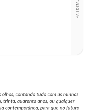
MAIS DETALHES
Detalhes físico
Dimensões
14,00 x 21,00 x
Nº Páginas
403
os olhos, contando tudo com as minhas
, trinta, quarenta anos, ou qualquer
ria contemporânea, para que no futuro