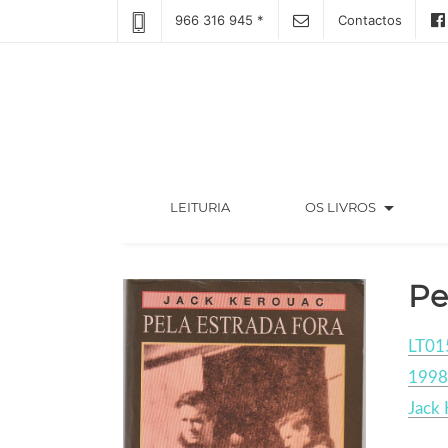
966 316 945 *
Contactos
arrow_drop_down
(CURRENT)
LEITURIA
OS LIVROS
Pe
LT01
1998
Jack 