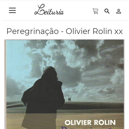
search
person_outline
Peregrinação - Olivier Rolin xx