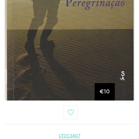
€10
LT013407