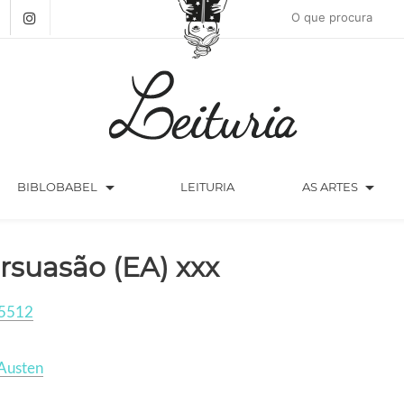
arrow_drop_down
arrow_drop_down
BIBLOBABEL
LEITURIA
AS ARTES
rsuasão (EA) xxx
5512
Austen