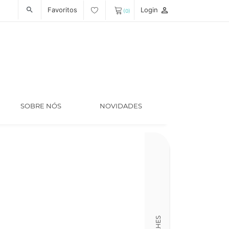
Favoritos
Login
person_outline
search
(0)
SOBRE NÓS
NOVIDADES
Código
LT005512