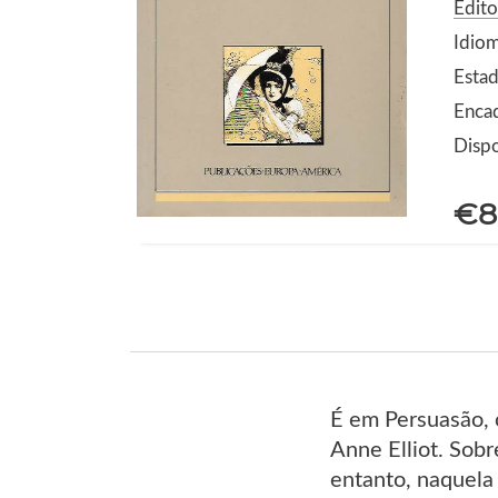
Edit
Idio
Estad
Enca
Dispo
€8
É em Persuasão, 
Anne Elliot. Sob
entanto, naquela