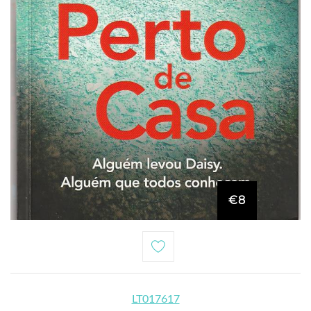
€8
LT017617