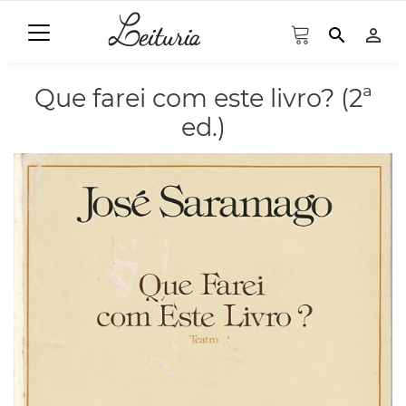
search
person_outline
Que farei com este livro? (2ª
ed.)