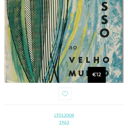
€12
LT012008
1963