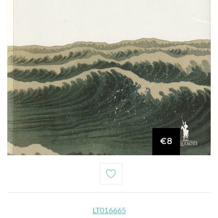
€8
LT016665