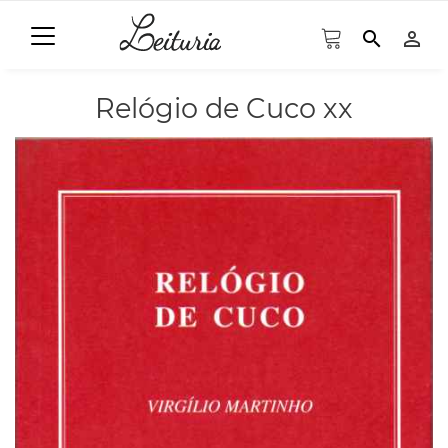
search
person_outline
Relógio de Cuco xx