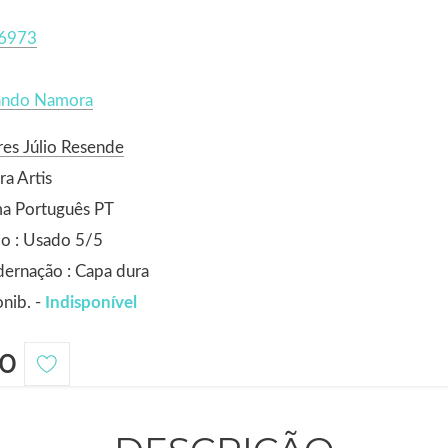
6973
ando Namora
es Júlio Resende
ra Artis
ma Português PT
o : Usado 5/5
ernação : Capa dura
nib. -
Indisponível
0