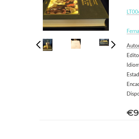
LT00
Fern
Autor
Edito
Idio
Estad
Encad
Dispo
€9