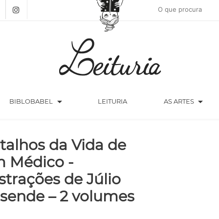
arrow_drop_down
arrow_drop_down
BIBLOBABEL
LEITURIA
AS ARTES
talhos da Vida de
 Médico -
ustrações de Júlio
sende – 2 volumes