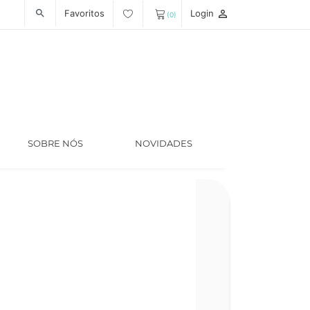
Favoritos
Login
person_outline
search
(0)
SOBRE NÓS
NOVIDADES
Código
LT006973