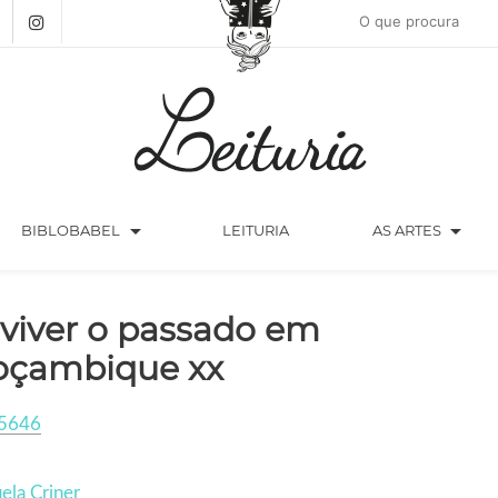
arrow_drop_down
arrow_drop_down
BIBLOBABEL
LEITURIA
AS ARTES
viver o passado em
çambique xx
5646
la Criner