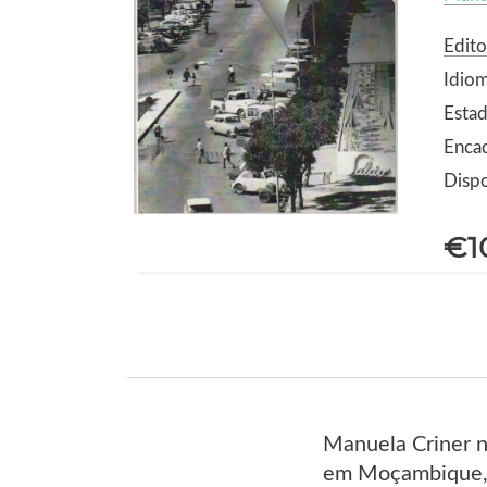
Edito
Idio
Estad
Enca
Dispo
€1
Manuela Criner na
em Moçambique, 