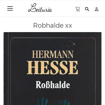
search
person_outline
Robhalde xx