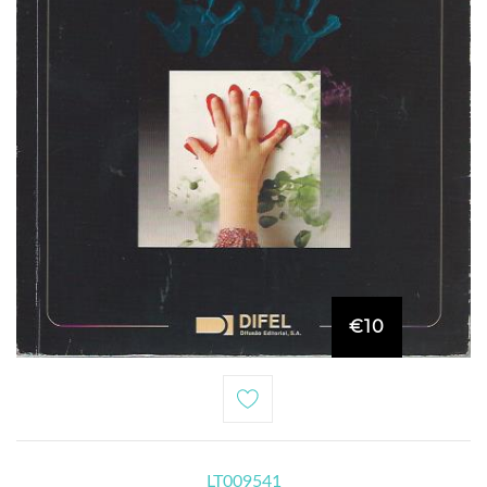
€10
LT009541