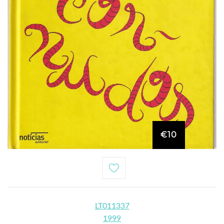
€10
LT011337
1999