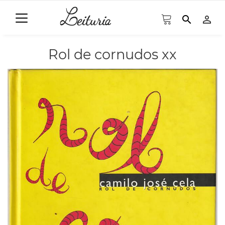
search
person_outline
Rol de cornudos xx