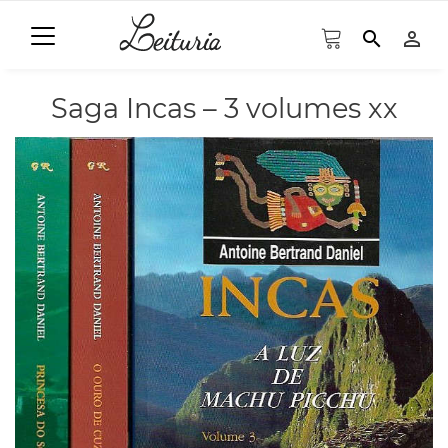
search
person_outline
Saga Incas – 3 volumes xx