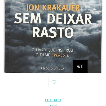
€11
LT013421