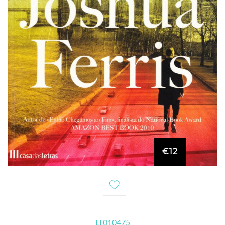
€12
LT010475