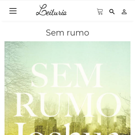
search
person_outline
Sem rumo