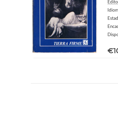
Edito
Idiom
Estad
Enca
Dispo
€1