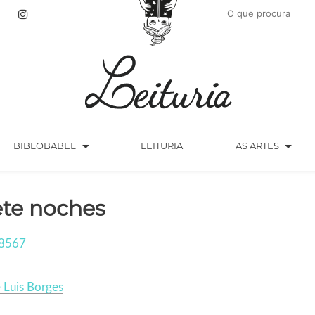
arrow_drop_down
arrow_drop_down
BIBLOBABEL
LEITURIA
AS ARTES
ete noches
8567
 Luis Borges