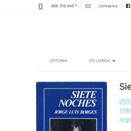
966 316 945 *
Contactos
arrow_drop_down
(CURRENT)
LEITURIA
OS LIVROS
Si
LT01
1980
Jorge