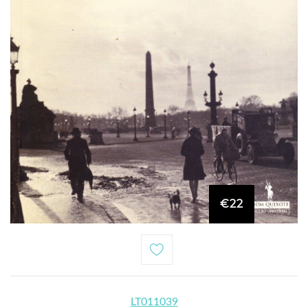
€22
LT011039