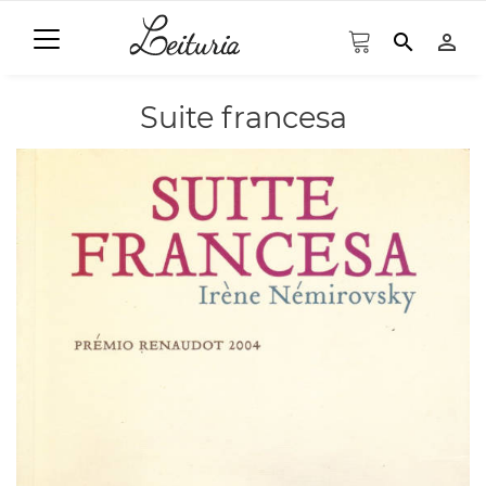
search
person_outline
Suite francesa