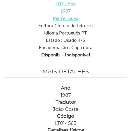
LT014563
1987
Pierre Louÿs
Editora Círculo de Leitores
Idioma Português PT
Estado : Usado 4/5
Encadernação : Capa dura
Disponib. -
Indisponível
MAIS DETALHES
Ano
1987
Tradutor
João Costa
Código
LT014563
Detalhes físicos