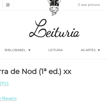
arrow_drop_down
arrow_drop_down
BIBLOBABEL
LEITURIA
AS ARTES
rra de Nod (1ª ed.) xx
2951
h Navarro