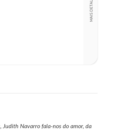
MAIS DETALHES
1
Código
LT012951
Detalhes físico
Nº Páginas
316
, Judith Navarro fala-nos do amor, da