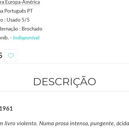
ora Europa-América
ma Português PT
o : Usado 5/5
dernação : Brochado
nib. -
Indisponível
5
DESCRIÇÃO
 1961
m livro violento. Numa prosa intensa, pungente, ácida