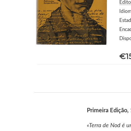
Edit
Idio
Estad
Enca
Dispo
€1
Primeira Edição,
«Terra de Nod é u