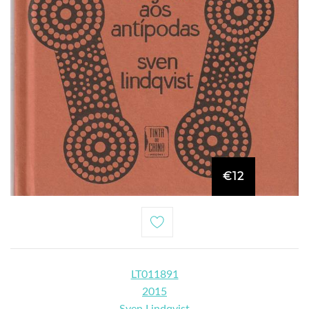
€12
LT011891
2015
Sven Lindqvist