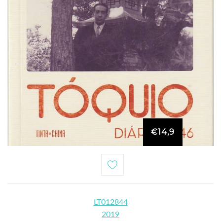
€14,9
LT012844
2019