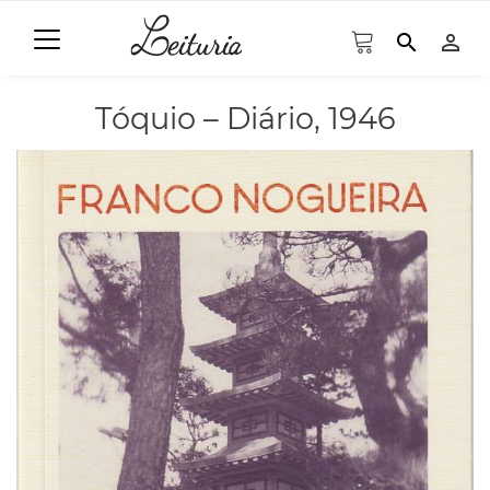
search
person_outline
Tóquio – Diário, 1946