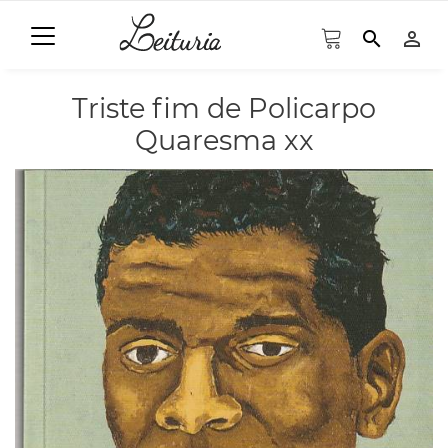
search
person_outline
Triste fim de Policarpo
Quaresma xx