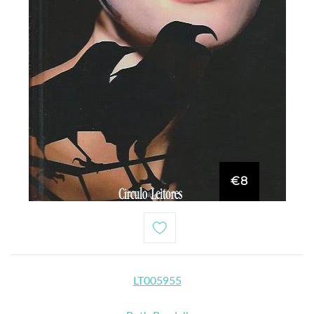
€8
LT005955