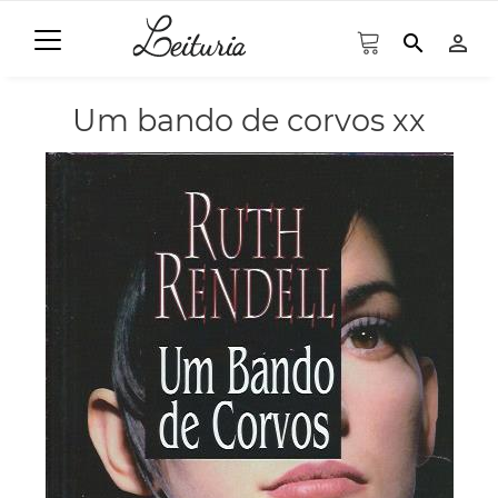
search
person_outline
Um bando de corvos xx