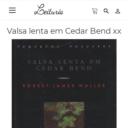
search
person_outline
Valsa lenta em Cedar Bend xx