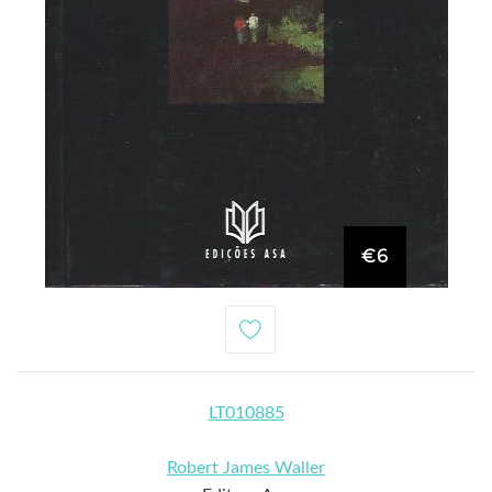
€6
LT010885
Robert James Waller