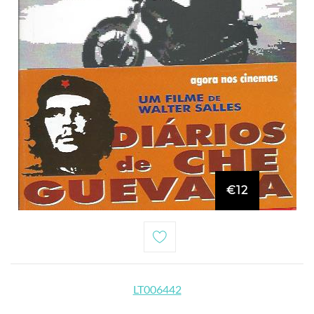
€12
LT006442