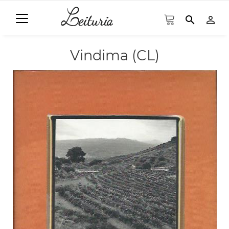
search
person_outline
Vindima (CL)