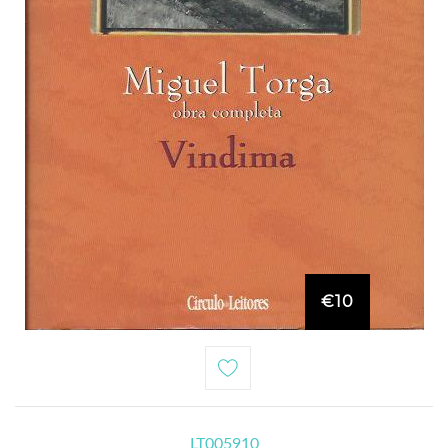
€10
LT005910