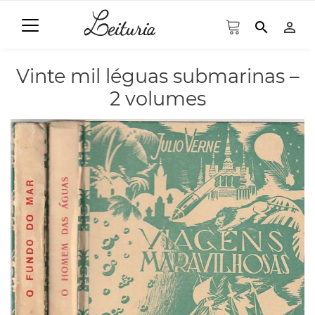
search
person_outline
Vinte mil léguas submarinas –
2 volumes