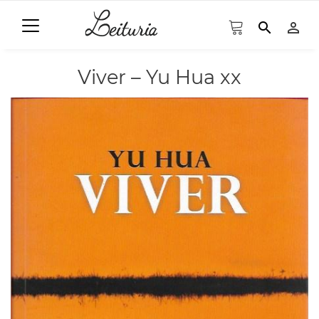
search
person_outline
Viver – Yu Hua xx