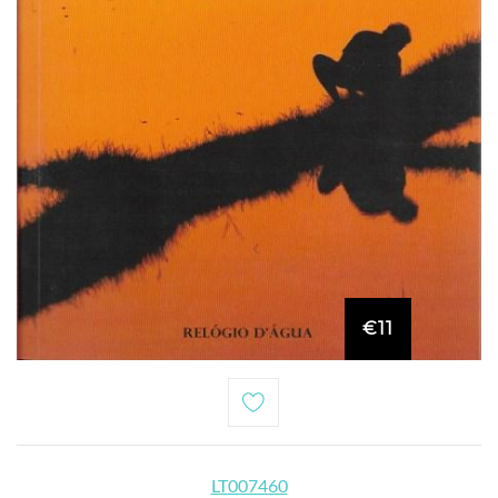
€11
LT007460