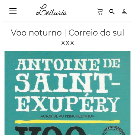
search
person_outline
Voo noturno | Correio do sul
xxx