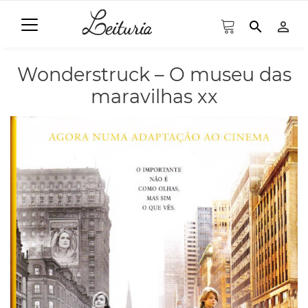
search
person_outline
Wonderstruck – O museu das
maravilhas xx