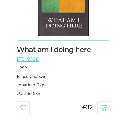
What am I doing here
LT019338
1989
Bruce Chatwin
Jonathan Cape
: Usado 5/5
€12