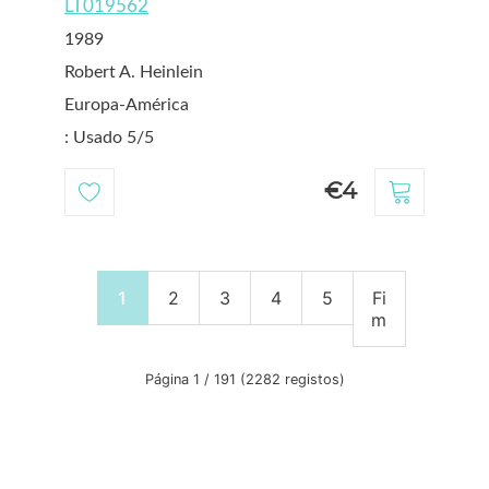
LT019562
1989
Robert A. Heinlein
Europa-América
: Usado 5/5
€4
1
2
3
4
5
Fi
m
Página 1 / 191 (2282 registos)