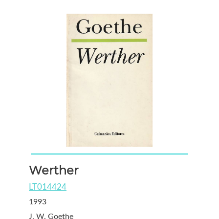
Werther
LT014424
1993
J. W. Goethe