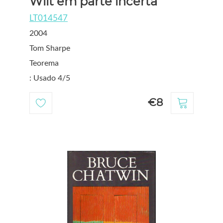
Wilt em parte incerta
LT014547
2004
Tom Sharpe
Teorema
: Usado 4/5
€8