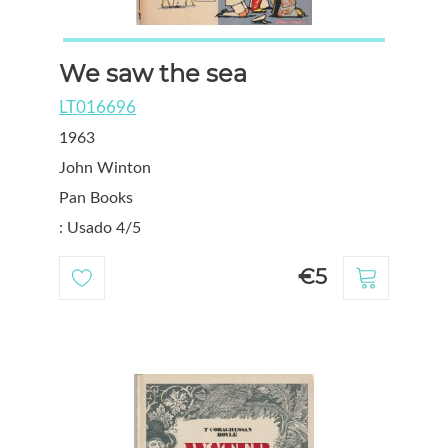
We saw the sea
LT016696
1963
John Winton
Pan Books
: Usado 4/5
€5