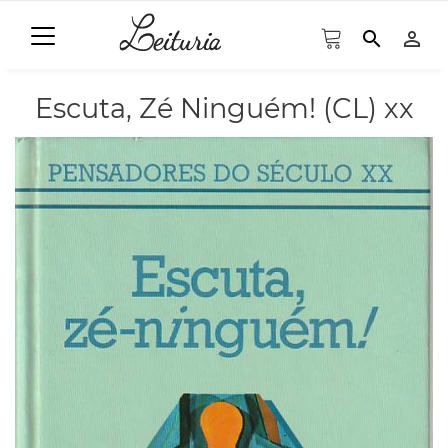
search
person_outline
Escuta, Zé Ninguém! (CL) xx