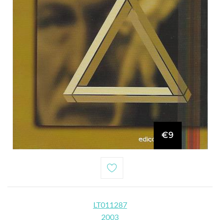
€9
LT011287
2003