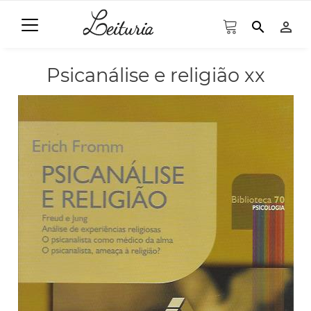
search
person_outline
Psicanálise e religião xx