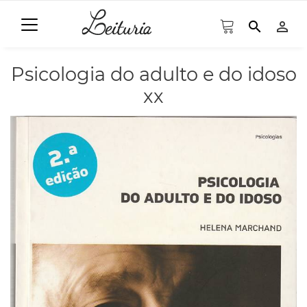
search
person_outline
Psicologia do adulto e do idoso
xx