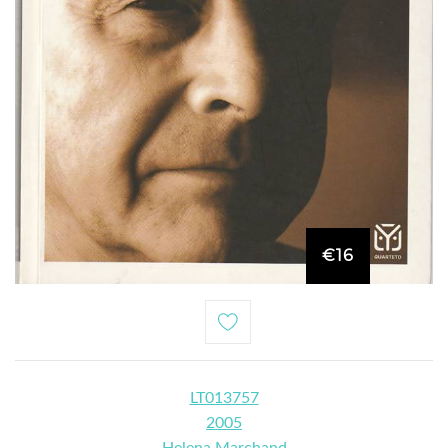
€16
LT013757
2005
Helena Marchand