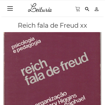
search
person_outline
Reich fala de Freud xx