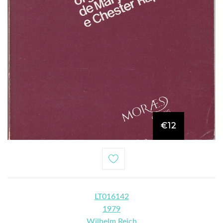
€12
LT016142
1979
Wilhelm Reich