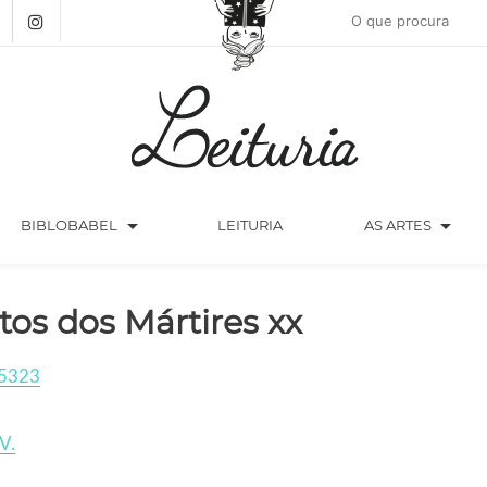
arrow_drop_down
arrow_drop_down
BIBLOBABEL
LEITURIA
AS ARTES
tos dos Mártires xx
5323
V.