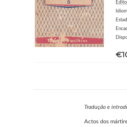
Edito
Idio
Estad
Enca
Dispo
€1
Tradução e introd
Actos dos mártir