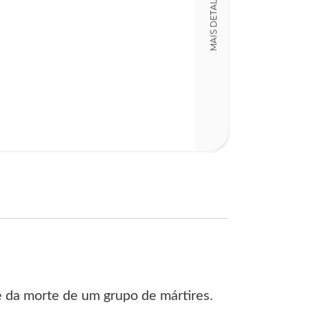
MAIS DETALHES
LT015323
Detalhes físico
Dimensões
11,00 x 16,00 x
Nº Páginas
211
e da morte de um grupo de mártires.