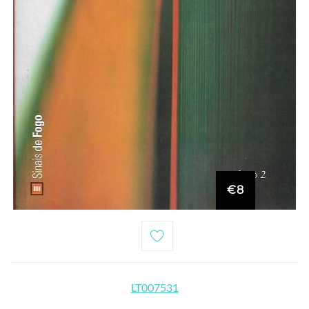
€8
LT007531