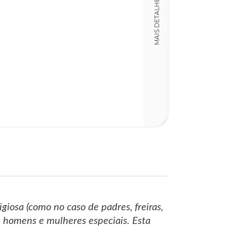
MAIS DETALHES
17,00 x 24,00 x
Nº Páginas
416
giosa (como no caso de padres, freiras,
 homens e mulheres especiais. Esta