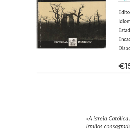
Edito
Idio
Estad
Enca
Dispo
€1
«A igreja Católica
irmãos consagrad