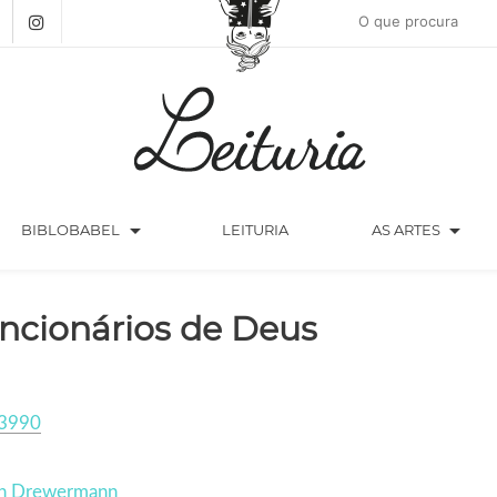
arrow_drop_down
arrow_drop_down
BIBLOBABEL
LEITURIA
AS ARTES
ncionários de Deus
3990
n Drewermann