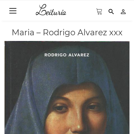
search
person_outline
Maria – Rodrigo Alvarez xxx