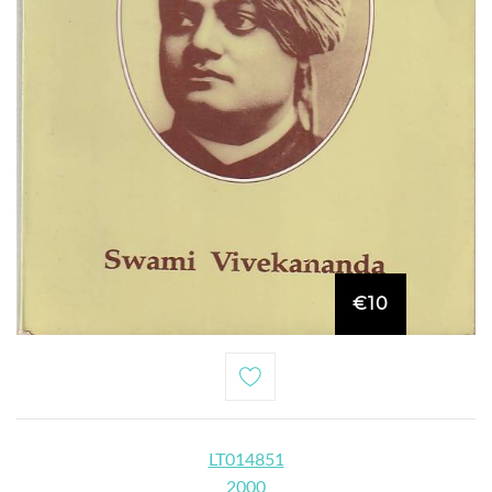
€10
LT014851
2000