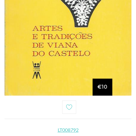
€10
LT008792