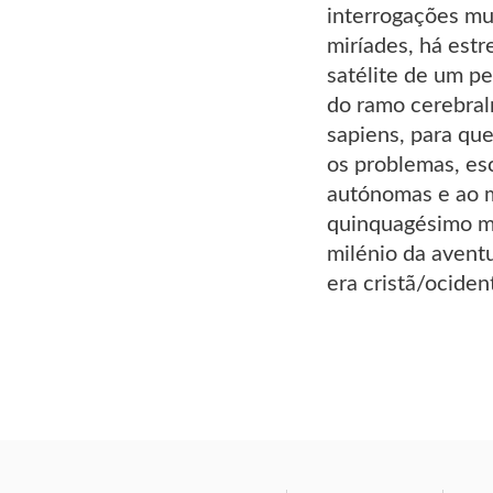
interrogações mu
miríades, há est
satélite de um p
do ramo cerebra
sapiens, para que
os problemas, esc
autónomas e ao 
quinquagésimo mi
milénio da aventu
era cristã/ocident