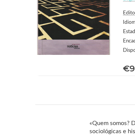
Edito
Idio
Estad
Enca
Dispo
€9
«Quem somos? Don
sociológicas e hi