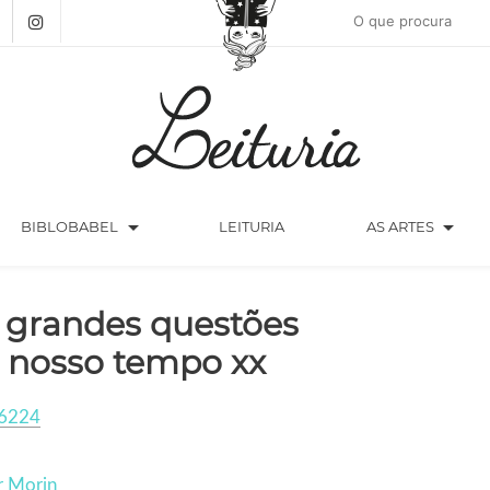
arrow_drop_down
arrow_drop_down
BIBLOBABEL
LEITURIA
AS ARTES
 grandes questões
 nosso tempo xx
6224
r Morin