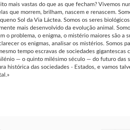
ito mais vastas do que as que fecham? Vivemos nu
relas que morrem, brilham, nascem e renascem. Somos
equeno Sol da Via Láctea. Somos os seres biológico
lmente mais desenvolvido da evolução animal. So
m o problema, o enigma, o mistério maiores são a s
larecer os enigmas, analisar os mistérios. Somos par
mesmo tempo escravas de sociedades gigantescas 
lénio — o quinto milésimo século — do futuro das
ra histórica das sociedades - Estados, e vamos talv
al.»