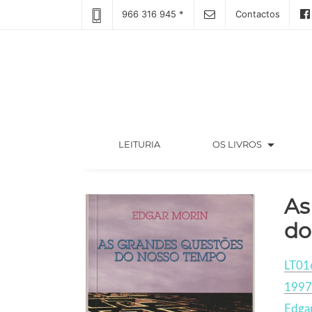
966 316 945 *
Contactos
arrow_drop_down
(CURRENT)
LEITURIA
OS LIVROS
As
do
LT01
1997
Edga