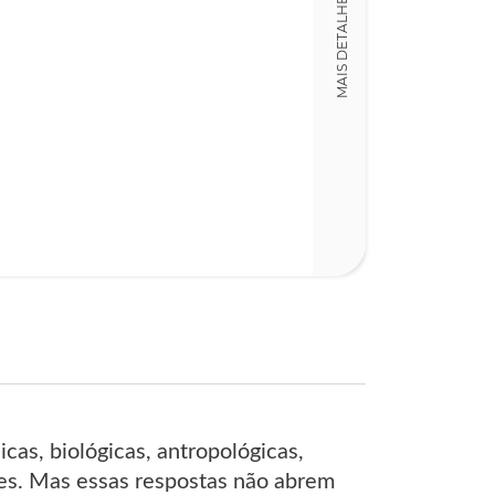
MAIS DETALHES
LT016224
Detalhes físico
Dimensões
14,00 x 21,00 x
Nº Páginas
275
s, biológicas, antropológicas,
ções. Mas essas respostas não abrem