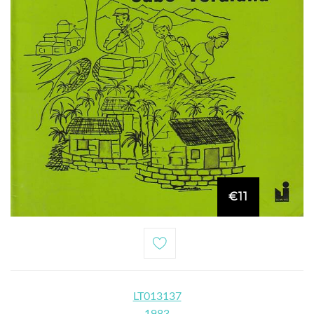
€11
LT013137
1983