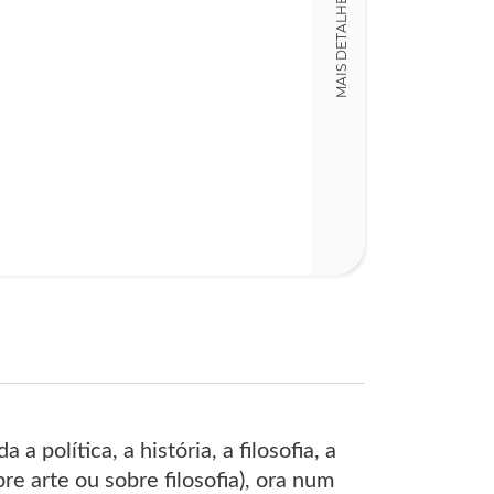
MAIS DETALHES
Detalhes físico
Dimensões
15,00 x 23,00 x
Nº Páginas
328
 política, a história, a filosofia, a
re arte ou sobre filosofia), ora num