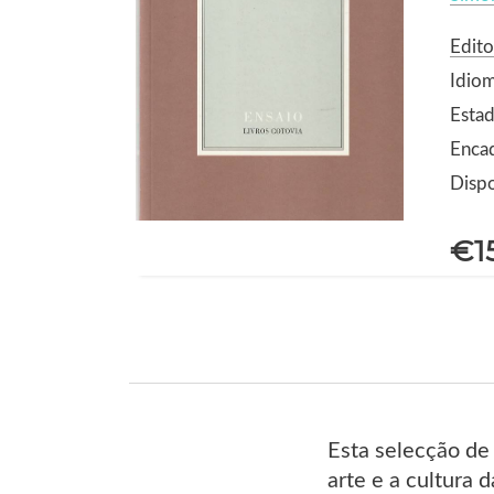
Edito
Idio
Estad
Enca
Dispo
€1
Esta selecção de t
arte e a cultura 