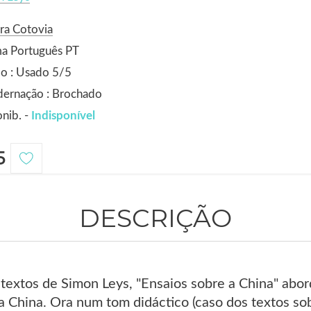
ra Cotovia
ma Português PT
o : Usado 5/5
dernação : Brochado
nib. -
Indisponível
5
DESCRIÇÃO
extos de Simon Leys, "Ensaios sobre a China" aborda a
da China. Ora num tom didáctico (caso dos textos sob