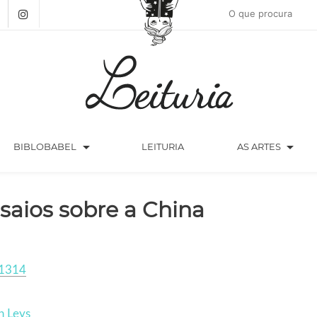
arrow_drop_down
arrow_drop_down
BIBLOBABEL
LEITURIA
AS ARTES
saios sobre a China
1314
n Leys